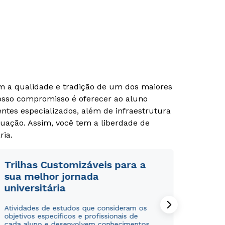
om a qualidade e tradição de um dos maiores
Nosso compromisso é oferecer ao aluno
tes especializados, além de infraestrutura
uação. Assim, você tem a liberdade de
Rápido e fácil
Rápido e fácil
ria.
WhatsApp
WhatsApp
ou
ou
Trilhas Customizáveis para a
sua melhor jornada
universitária
Atividades de estudos que consideram os
objetivos específicos e profissionais de
cada aluno e desenvolvem conhecimentos,