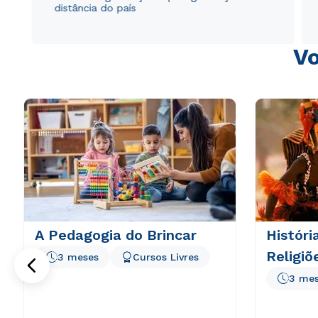
distância do país
Vo
A Pedagogia do Brincar
Históri
Religiõ
3 meses
Cursos Livres
3 me