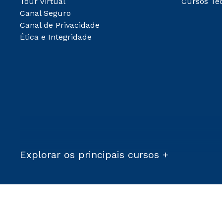
Tour Virtual
Cursos Té
Canal Seguro
Canal de Privacidade
Ética e Integridade
Explorar os principais cursos +
Condições Comerciais:
*Para a Graduação EAD, as matrículas serão isentas