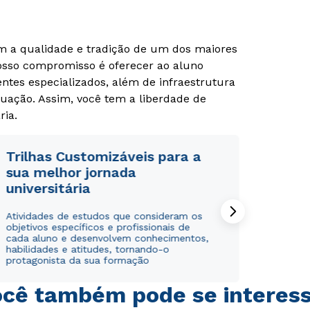
om a qualidade e tradição de um dos maiores
Rápido e fácil
Rápido e fácil
Nosso compromisso é oferecer ao aluno
WhatsApp
WhatsApp
tes especializados, além de infraestrutura
ou
ou
uação. Assim, você tem a liberdade de
ria.
Trilhas Customizáveis para a
sua melhor jornada
universitária
Estou de acordo com a
Estou de acordo com a
Política de Privacidade.
Política de Privacidade.
e
e
autorizo que meus dados sejam utilizados para o
autorizo que meus dados sejam utilizados para o
Atividades de estudos que consideram os
envio de conteúdos da Cruzeiro do Sul.
envio de conteúdos da Cruzeiro do Sul.
objetivos específicos e profissionais de
cada aluno e desenvolvem conhecimentos,
habilidades e atitudes, tornando-o
protagonista da sua formação
cê também pode se interes