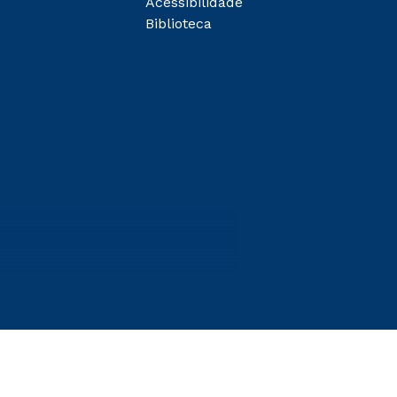
Acessibilidade
Biblioteca
entes
egunda Graduação 2.0 e Transferência. Já para as