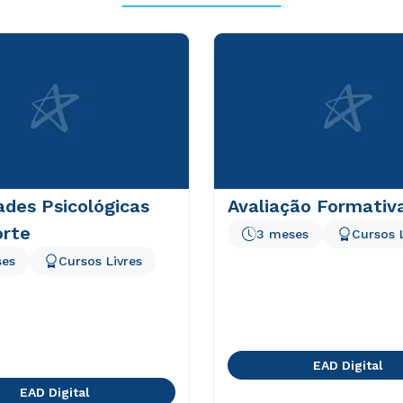
ades Psicológicas
Avaliação Formativ
orte
3 meses
Cursos 
ses
Cursos Livres
EAD Digital
EAD Digital