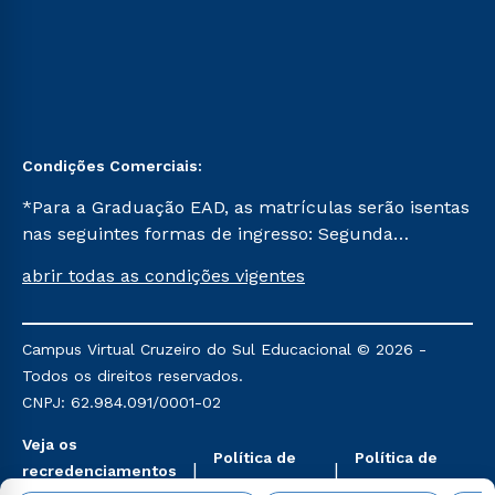
Condições Comerciais:
*Para a Graduação EAD, as matrículas serão isentas
nas seguintes formas de ingresso: Segunda
Graduação, Segunda Graduação 2.0 e Transferência.
abrir todas as condições vigentes
Já para as demais, a taxa de matrícula será de R$
49. *Para a Pós-graduação EAD, as ofertas
mencionadas são referentes aos cursos: Ensino
Campus Virtual Cruzeiro do Sul Educacional © 2026 -
Religioso, Geografia para a Docência e Metodologia
Todos os direitos reservados.
do Ensino de História: Questões Atuais.
CNPJ: 62.984.091/0001-02
Veja os
Política de
Política de
recredenciamentos
Privacidade
Cookies