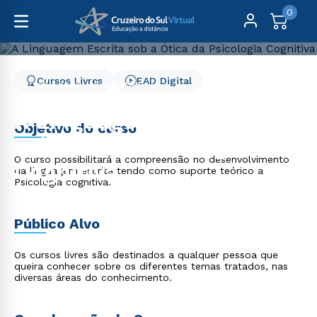
0
Cursos Livres
EAD Digital
Cursos Livres
Educação
A Linguagem Escrita sob a Ótica da Psicologia Cognitiva
A Linguagem Escrita sob
Objetivo do curso
a Ótica da Psicologia
O curso possibilitará a compreensão no desenvolvimento
Cognitiva
da linguagem escrita tendo como suporte teórico a
Psicologia cognitiva.
Público Alvo
Os cursos livres são destinados a qualquer pessoa que
queira conhecer sobre os diferentes temas tratados, nas
diversas áreas do conhecimento.