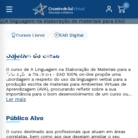
0
Cursos Livres
EAD Digital
Cursos Livres
Educação
A linguagem na elaboração de materiais para EAD
A linguagem na
Objetivo do curso
elaboração de materiais
O curso de A Linguagem na Elaboração de Materiais para a
para EAD
Educação a Distância - EAD 100% on-line propõe uma
abordagem a respeito do uso da linguagem verbal para a
produção escrita de materiais para Ambientes Virtuais de
Aprendizagem (AVA), procurando refletir sobre a sua
importância para o bom desenvolvimento de um curso ou
Ler mais
de uma disciplina em AVA. Nele, você poderá conhecer
estratégias linguísticas que contribuirão para a adequada
produção de materiais que estimulem o processo de
ensino e de aprendizagem em AVA. Ao final do curso, você
Público Alvo
será capaz de aplicar os conceitos abordados em
situações cotidianas na elaboração de materiais para a
EAD em um Ambiente Virtual de Aprendizagem.
O curso destinado aos profissionais que atuam em áreas
correlatas, bem como aos que desejam ampliar o seu