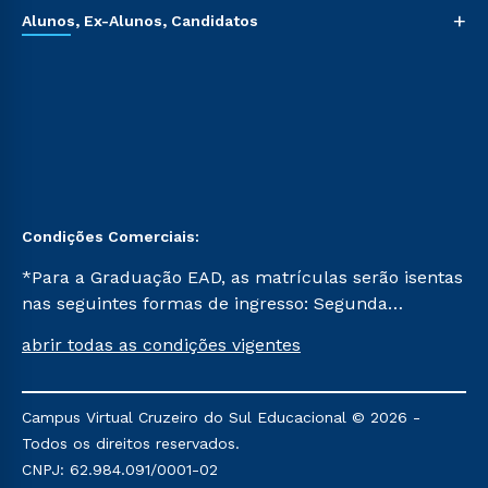
+
Alunos, Ex-Alunos, Candidatos
Condições Comerciais:
*Para a Graduação EAD, as matrículas serão isentas
nas seguintes formas de ingresso: Segunda
Graduação, Segunda Graduação 2.0 e Transferência.
abrir todas as condições vigentes
Já para as demais, a taxa de matrícula será de R$
49. *Para a Pós-graduação EAD, as ofertas
mencionadas são referentes aos cursos: Ensino
Campus Virtual Cruzeiro do Sul Educacional © 2026 -
Religioso, Geografia para a Docência e Metodologia
Todos os direitos reservados.
do Ensino de História: Questões Atuais.
CNPJ: 62.984.091/0001-02