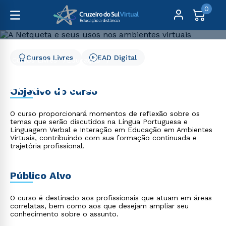
0
Cursos Livres
EAD Digital
Cursos Livres
Educação
A Netqueta e seus usos nos ambientes virtuais
A Netqueta e seus usos
Objetivo do curso
nos ambientes virtuais
O curso proporcionará momentos de reflexão sobre os
temas que serão discutidos na Língua Portuguesa e
Linguagem Verbal e Interação em Educação em Ambientes
Virtuais, contribuindo com sua formação continuada e
trajetória profissional.
Público Alvo
O curso é destinado aos profissionais que atuam em áreas
correlatas, bem como aos que desejam ampliar seu
conhecimento sobre o assunto.