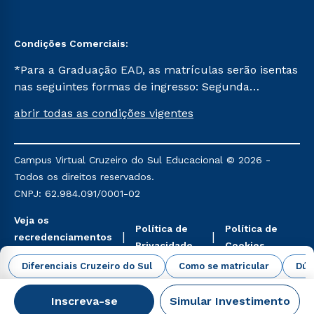
Condições Comerciais:
*Para a Graduação EAD, as matrículas serão isentas
nas seguintes formas de ingresso: Segunda
Graduação, Segunda Graduação 2.0 e Transferência.
abrir todas as condições vigentes
Já para as demais, a taxa de matrícula será de R$
49. *Para a Pós-graduação EAD, as ofertas
mencionadas são referentes aos cursos: Ensino
Campus Virtual Cruzeiro do Sul Educacional © 2026 -
Religioso, Geografia para a Docência e Metodologia
Todos os direitos reservados.
do Ensino de História: Questões Atuais.
CNPJ: 62.984.091/0001-02
Veja os
Política de
Política de
recredenciamentos
Privacidade
Cookies
aqui
Diferenciais Cruzeiro do Sul
Como se matricular
Dúv
Inscreva-se
Simular Investimento