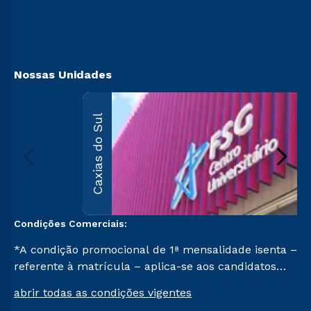
Transferência
Canais de Atendimento
Vestibular Mérito
Acessibilidade
Vestibular Solidário
Biblioteca
Segunda Graduação
Nossas Unidades
Caxias do Sul
Condições Comerciais:
*A condição promocional de 1ª mensalidade isenta –
referente à matrícula – aplica-se aos candidatos
aprovados em todas as formas de ingresso, exceto
abrir todas as condições vigentes
na prova on-line ou agendada, que ofertam bolsas