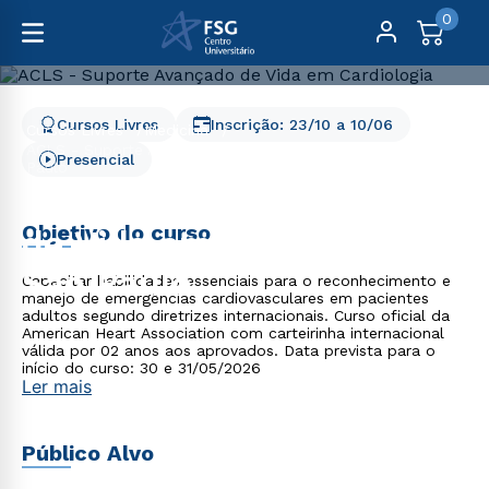
0
Cursos Livres
Inscrição:
23/10
a
10/06
Cursos Livres
Medicina
ACLS - Suporte Avançado de Vida em Cardiologia - São
Presencial
Paulo
ACLS - Suporte Avançado
Objetivo do curso
de Vida em Cardiologia -
São Paulo
Capacitar habilidades essenciais para o reconhecimento e
manejo de emergências cardiovasculares em pacientes
adultos segundo diretrizes internacionais. Curso oficial da
American Heart Association com carteirinha internacional
válida por 02 anos aos aprovados. Data prevista para o
início do curso: 30 e 31/05/2026
Ler mais
Público Alvo