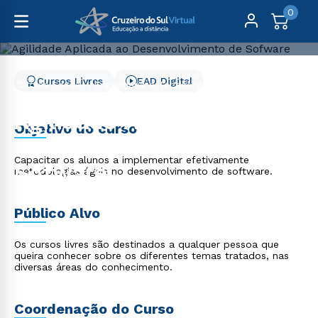
0
Cursos Livres
EAD Digital
Cursos Livres
Engenharia e Tecnologia
Agilidade Aplicada ao Desenvolvimento de Sofware
Agilidade Aplicada ao
Objetivo do curso
Desenvolvimento de
Capacitar os alunos a implementar efetivamente
Sofware
metodologias ágeis no desenvolvimento de software.
Público Alvo
Os cursos livres são destinados a qualquer pessoa que
queira conhecer sobre os diferentes temas tratados, nas
diversas áreas do conhecimento.
Coordenação do Curso