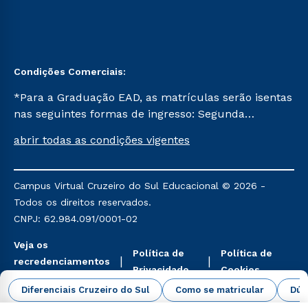
Condições Comerciais:
*Para a Graduação EAD, as matrículas serão isentas
nas seguintes formas de ingresso: Segunda
Graduação, Segunda Graduação 2.0 e Transferência.
abrir todas as condições vigentes
Já para as demais, a taxa de matrícula será de R$
49. *Para a Pós-graduação EAD, as ofertas
mencionadas são referentes aos cursos: Ensino
Campus Virtual Cruzeiro do Sul Educacional © 2026 -
Religioso, Geografia para a Docência e Metodologia
Todos os direitos reservados.
do Ensino de História: Questões Atuais.
CNPJ: 62.984.091/0001-02
Veja os
Política de
Política de
recredenciamentos
Privacidade
Cookies
aqui
Diferenciais Cruzeiro do Sul
Como se matricular
Dúv