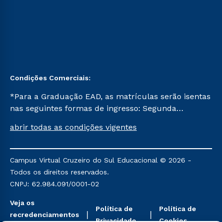
Condições Comerciais:
*Para a Graduação EAD, as matrículas serão isentas
nas seguintes formas de ingresso: Segunda
Graduação, Segunda Graduação 2.0 e Transferência.
abrir todas as condições vigentes
Já para as demais, a taxa de matrícula será de R$
49. *Para a Pós-graduação EAD, as ofertas
mencionadas são referentes aos cursos: Ensino
Campus Virtual Cruzeiro do Sul Educacional © 2026 -
Religioso, Geografia para a Docência e Metodologia
Todos os direitos reservados.
do Ensino de História: Questões Atuais.
CNPJ: 62.984.091/0001-02
Veja os
Política de
Política de
recredenciamentos
Privacidade
Cookies