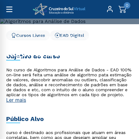
0
Cursos Livres
EAD Digital
Cursos Livres
Engenharia e Tecnologia
Algoritmos para Análise de Dados
Algoritmos para Análise
Objetivo do curso
de Dados
No curso de Algoritmos para Análise de Dados - EAD 100%
on-line será feita uma análise de algoritmo pata estimação
de valores, descobrir anomalias ou outliers, classificação
de dados, análise e reconhecimento de padrões em base
de dados e etc, com o intuito de o aluno compreender e
aplicar os tipos de algoritmos em cada tipo de projeto.
Ler mais
Público Alvo
curso é destinado aos profissionais que atuam em áreas
correlatas, bem como aos que desejam ampliar seu