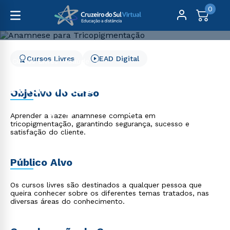
0
Cursos Livres
EAD Digital
Cursos Livres
Saúde
Anamnese para Tricopigmentação
Anamnese para
Objetivo do curso
Tricopigmentação
Aprender a fazer anamnese completa em
tricopigmentação, garantindo segurança, sucesso e
satisfação do cliente.
Público Alvo
Os cursos livres são destinados a qualquer pessoa que
queira conhecer sobre os diferentes temas tratados, nas
diversas áreas do conhecimento.