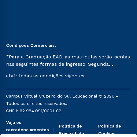
Condições Comerciais:
*Para a Graduação EAD, as matrículas serão isentas
nas seguintes formas de ingresso: Segunda
Graduação, Segunda Graduação 2.0 e Transferência.
abrir todas as condições vigentes
Já para as demais, a taxa de matrícula será de R$
49. *Para a Pós-graduação EAD, as ofertas
mencionadas são referentes aos cursos: Ensino
Campus Virtual Cruzeiro do Sul Educacional © 2026 -
Religioso, Geografia para a Docência e Metodologia
Todos os direitos reservados.
do Ensino de História: Questões Atuais.
CNPJ: 62.984.091/0001-02
Veja os
Política de
Política de
recredenciamentos
Privacidade
Cookies