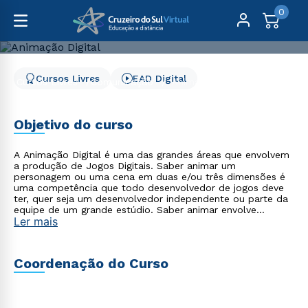
0
Cursos Livres
EAD Digital
Cursos Livres
Comunicação
Animação Digital
Animação Digital
Objetivo do curso
A Animação Digital é uma das grandes áreas que envolvem
a produção de Jogos Digitais. Saber animar um
personagem ou uma cena em duas e/ou três dimensões é
uma competência que todo desenvolvedor de jogos deve
ter, quer seja um desenvolvedor independente ou parte da
equipe de um grande estúdio. Saber animar envolve
Ler mais
algumas habilidades, como elaborar bem o roteiro de uma
cena, a sua composição, observando regras de
cinematografia, desenvolver bem um personagem e seu
modelo bi ou tridimensional. No curso de Animação Digital
Coordenação do Curso
- EAD 100% on-line pretende-se estudar os princípios
básicos para animação em duas e três dimensões. Serão
trabalhadas, ainda, as práticas de animação no ambiente
Blender.