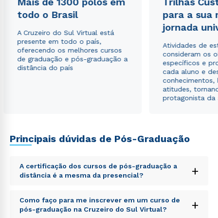
Mais de 1300 polos em
Trilhas Cus
todo o Brasil
para a sua
jornada uni
A Cruzeiro do Sul Virtual está
presente em todo o país,
Atividades de e
oferecendo os melhores cursos
consideram os o
de graduação e pós-graduação a
específicos e pro
distância do país
cada aluno e de
conhecimentos, 
atitudes, tornan
protagonista da
Rápido e fácil
WhatsApp
Principais dúvidas de Pós-Graduação
ou
A certificação dos cursos de pós-graduação a
+
distância é a mesma da presencial?
Sed ut perspiciatis unde omnis iste natus error sit
Como faço para me inscrever em um curso de
+
voluptatem accusantium doloremque laudantium,
pós-graduação na Cruzeiro do Sul Virtual?
totam rem aperiam, eaque ipsa quae ab illo inventore