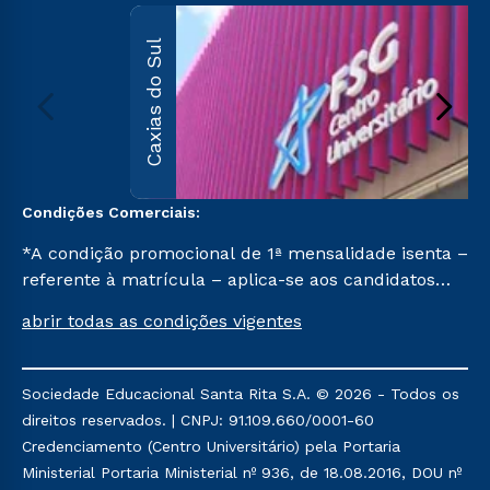
Caxias do Sul
Condições Comerciais:
*A condição promocional de 1ª mensalidade isenta –
referente à matrícula – aplica-se aos candidatos
aprovados em todas as formas de ingresso, exceto
abrir todas as condições vigentes
na prova on-line ou agendada, que ofertam bolsas
de até 50% de desconto, ambos ingressantes no 1º
semestre de 2023, que ainda não tenham efetivado
Sociedade Educacional Santa Rita S.A. © 2026 - Todos os
e/ou não tenham cancelado ou trancado sua
direitos reservados. | CNPJ: 91.109.660/0001-60
matrícula em uma das Instituições da Cruzeiro do
Credenciamento (Centro Universitário) pela Portaria
Sul Educacional, no período de 1 ano. Tais condições
Ministerial Portaria Ministerial nº 936, de 18.08.2016, DOU nº
não se aplicam aos cursos de Medicina, e também