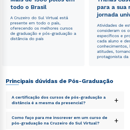
todo o Brasil
para a sua
jornada uni
A Cruzeiro do Sul Virtual está
presente em todo o país,
Atividades de e
oferecendo os melhores cursos
consideram os o
de graduação e pós-graduação a
específicos e pro
distância do país
cada aluno e de
conhecimentos, 
atitudes, tornan
protagonista da
Principais dúvidas de Pós-Graduação
A certificação dos cursos de pós-graduação a
+
distância é a mesma da presencial?
Sed ut perspiciatis unde omnis iste natus error sit
Como faço para me inscrever em um curso de
+
voluptatem accusantium doloremque laudantium,
pós-graduação na Cruzeiro do Sul Virtual?
totam rem aperiam, eaque ipsa quae ab illo inventore