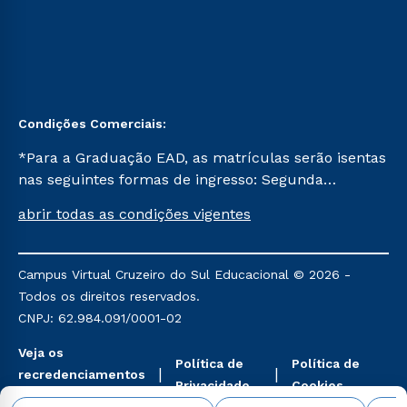
Condições Comerciais:
*Para a Graduação EAD, as matrículas serão isentas
nas seguintes formas de ingresso: Segunda
Graduação, Segunda Graduação 2.0 e Transferência.
abrir todas as condições vigentes
Já para as demais, a taxa de matrícula será de R$
49. *Para a Pós-graduação EAD, as ofertas
mencionadas são referentes aos cursos: Ensino
Campus Virtual Cruzeiro do Sul Educacional © 2026 -
Religioso, Geografia para a Docência e Metodologia
Todos os direitos reservados.
do Ensino de História: Questões Atuais.
CNPJ: 62.984.091/0001-02
Veja os
Política de
Política de
recredenciamentos
Privacidade
Cookies
aqui