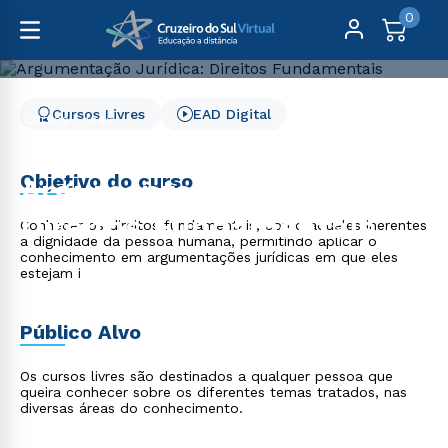
0
Cursos Livres
EAD Digital
Cursos Livres
Direito, Relações Internacionais e Ciência Política
Argumentação Jurídica: Direitos Fundamentais
Objetivo do curso
Argumentação Jurídica:
Direitos Fundamentais
Conhecer os direitos fundamentais, como aqueles inerentes
a dignidade da pessoa humana, permitindo aplicar o
conhecimento em argumentações jurídicas em que eles
estejam i
Público Alvo
Os cursos livres são destinados a qualquer pessoa que
queira conhecer sobre os diferentes temas tratados, nas
diversas áreas do conhecimento.