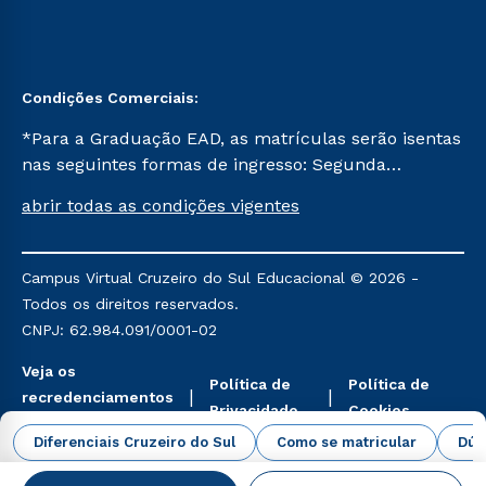
Condições Comerciais:
*Para a Graduação EAD, as matrículas serão isentas
nas seguintes formas de ingresso: Segunda
Graduação, Segunda Graduação 2.0 e Transferência.
abrir todas as condições vigentes
Já para as demais, a taxa de matrícula será de R$
49. *Para a Pós-graduação EAD, as ofertas
mencionadas são referentes aos cursos: Ensino
Campus Virtual Cruzeiro do Sul Educacional © 2026 -
Religioso, Geografia para a Docência e Metodologia
Todos os direitos reservados.
do Ensino de História: Questões Atuais.
CNPJ: 62.984.091/0001-02
Veja os
Política de
Política de
recredenciamentos
Privacidade
Cookies
aqui
Diferenciais Cruzeiro do Sul
Como se matricular
Dúv