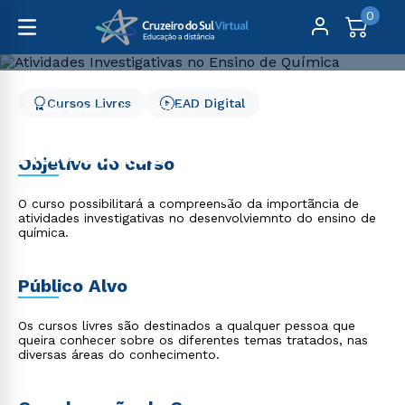
0
Cursos Livres
EAD Digital
Cursos Livres
Educação
Atividades Investigativas no Ensino de Química
Atividades Investigativas
Objetivo do curso
no Ensino de Química
O curso possibilitará a compreensão da importãncia de
atividades investigativas no desenvolviemnto do ensino de
química.
Público Alvo
Os cursos livres são destinados a qualquer pessoa que
queira conhecer sobre os diferentes temas tratados, nas
diversas áreas do conhecimento.