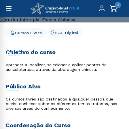
0
Cursos Livres
EAD Digital
Cursos Livres
Saúde
Auriculoterapia: Escola Chinesa
Auriculoterapia: Escola
Objetivo do curso
Chinesa
Aprender a localizar, selecionar e aplicar pontos de
auriculoterapia através da abordagem chinesa.
Público Alvo
Os cursos livres são destinados a qualquer pessoa que
queira conhecer sobre os diferentes temas tratados, nas
diversas áreas do conhecimento.
Coordenação do Curso