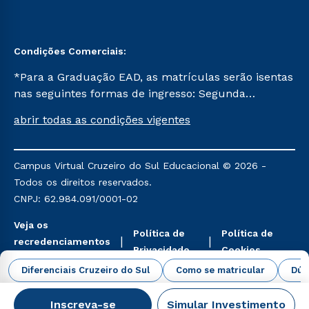
Condições Comerciais:
*Para a Graduação EAD, as matrículas serão isentas
nas seguintes formas de ingresso: Segunda
Graduação, Segunda Graduação 2.0 e Transferência.
abrir todas as condições vigentes
Já para as demais, a taxa de matrícula será de R$
49. *Para a Pós-graduação EAD, as ofertas
mencionadas são referentes aos cursos: Ensino
Campus Virtual Cruzeiro do Sul Educacional © 2026 -
Religioso, Geografia para a Docência e Metodologia
Todos os direitos reservados.
do Ensino de História: Questões Atuais.
CNPJ: 62.984.091/0001-02
Veja os
Política de
Política de
recredenciamentos
Privacidade
Cookies
aqui
Diferenciais Cruzeiro do Sul
Como se matricular
Dúv
Inscreva-se
Simular Investimento