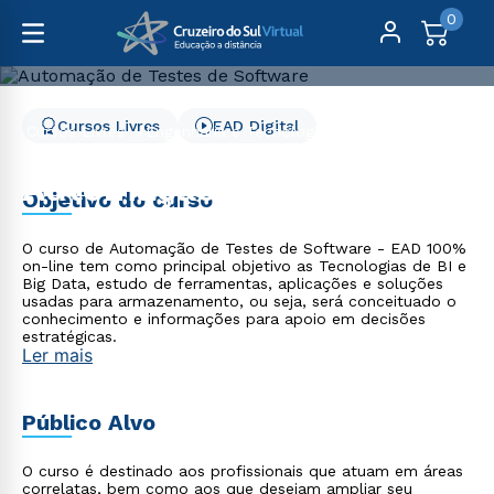
0
Cursos Livres
EAD Digital
Cursos Livres
Engenharia e Tecnologia
Automação de Testes de Software
Automação de Testes de
Objetivo do curso
Software
O curso de Automação de Testes de Software - EAD 100%
on-line tem como principal objetivo as Tecnologias de BI e
Big Data, estudo de ferramentas, aplicações e soluções
usadas para armazenamento, ou seja, será conceituado o
conhecimento e informações para apoio em decisões
estratégicas.
Ler mais
Público Alvo
O curso é destinado aos profissionais que atuam em áreas
correlatas, bem como aos que desejam ampliar seu