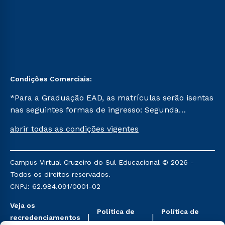
Condições Comerciais:
*Para a Graduação EAD, as matrículas serão isentas
nas seguintes formas de ingresso: Segunda
Graduação, Segunda Graduação 2.0 e Transferência.
abrir todas as condições vigentes
Já para as demais, a taxa de matrícula será de R$
49. *Para a Pós-graduação EAD, as ofertas
mencionadas são referentes aos cursos: Ensino
Campus Virtual Cruzeiro do Sul Educacional © 2026 -
Religioso, Geografia para a Docência e Metodologia
Todos os direitos reservados.
do Ensino de História: Questões Atuais.
CNPJ: 62.984.091/0001-02
Veja os
Política de
Política de
recredenciamentos
Privacidade
Cookies