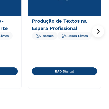
o-
Produção de Textos na
rte
Espera Profissional
Livres
2 meses
Cursos Livres
EAD Digital