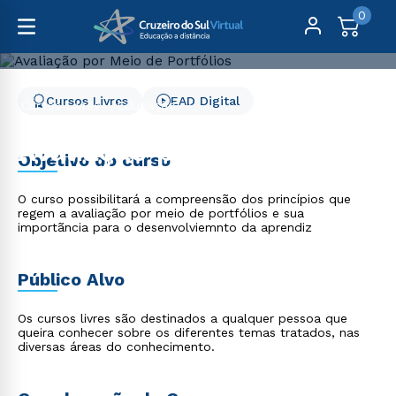
0
Cursos Livres
EAD Digital
Cursos Livres
Educação
Avaliação por Meio de Portfólios
Avaliação por Meio de
Objetivo do curso
Portfólios
O curso possibilitará a compreensão dos princípios que
regem a avaliação por meio de portfólios e sua
importãncia para o desenvolviemnto da aprendiz
Público Alvo
Os cursos livres são destinados a qualquer pessoa que
queira conhecer sobre os diferentes temas tratados, nas
diversas áreas do conhecimento.