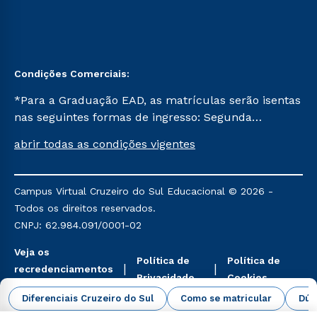
Condições Comerciais:
*Para a Graduação EAD, as matrículas serão isentas
nas seguintes formas de ingresso: Segunda
Graduação, Segunda Graduação 2.0 e Transferência.
abrir todas as condições vigentes
Já para as demais, a taxa de matrícula será de R$
49. *Para a Pós-graduação EAD, as ofertas
mencionadas são referentes aos cursos: Ensino
Campus Virtual Cruzeiro do Sul Educacional © 2026 -
Religioso, Geografia para a Docência e Metodologia
Todos os direitos reservados.
do Ensino de História: Questões Atuais.
CNPJ: 62.984.091/0001-02
Veja os
Política de
Política de
recredenciamentos
Privacidade
Cookies
aqui
Diferenciais Cruzeiro do Sul
Como se matricular
Dúv