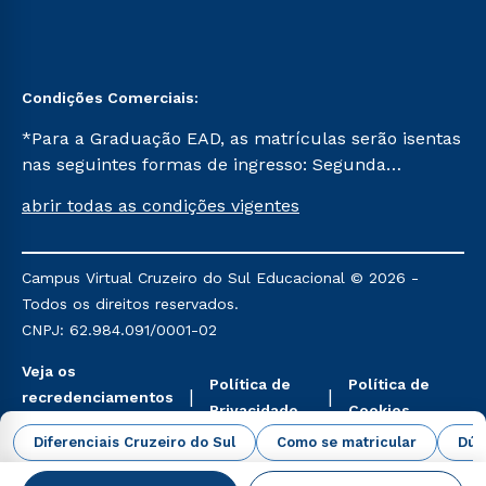
Condições Comerciais:
*Para a Graduação EAD, as matrículas serão isentas
nas seguintes formas de ingresso: Segunda
Graduação, Segunda Graduação 2.0 e Transferência.
abrir todas as condições vigentes
Já para as demais, a taxa de matrícula será de R$
49. *Para a Pós-graduação EAD, as ofertas
mencionadas são referentes aos cursos: Ensino
Campus Virtual Cruzeiro do Sul Educacional © 2026 -
Religioso, Geografia para a Docência e Metodologia
Todos os direitos reservados.
do Ensino de História: Questões Atuais.
CNPJ: 62.984.091/0001-02
Veja os
Política de
Política de
recredenciamentos
Privacidade
Cookies
aqui
Diferenciais Cruzeiro do Sul
Como se matricular
Dúv