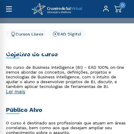
0
Cursos Livres
EAD Digital
Cursos Livres
Engenharia e Tecnologia
Business Intelligence (BI) - 3 meses
Business Intelligence (BI)
Objetivo do curso
- 3 meses
No curso de Business Intelligence (BI) - EAD 100% on-line
iremos abordar os conceitos, definições, projetos e
tecnologias de Business Intelligence, com o intuito de
ajudar o aluno a desenvolver projetos de BI, discutir, e
também aplicar tecnologias de ferramentas de BI.
Ler mais
Público Alvo
O curso é destinado aos profissionais que atuam em áreas
correlatas, bem como aos que desejam ampliar seu
conhecimento sobre o assunto.