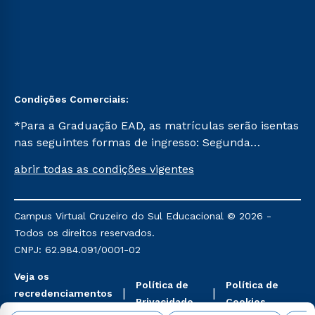
Condições Comerciais:
*Para a Graduação EAD, as matrículas serão isentas
nas seguintes formas de ingresso: Segunda
Graduação, Segunda Graduação 2.0 e Transferência.
abrir todas as condições vigentes
Já para as demais, a taxa de matrícula será de R$
49. *Para a Pós-graduação EAD, as ofertas
mencionadas são referentes aos cursos: Ensino
Campus Virtual Cruzeiro do Sul Educacional © 2026 -
Religioso, Geografia para a Docência e Metodologia
Todos os direitos reservados.
do Ensino de História: Questões Atuais.
CNPJ: 62.984.091/0001-02
Veja os
Política de
Política de
recredenciamentos
Privacidade
Cookies
aqui