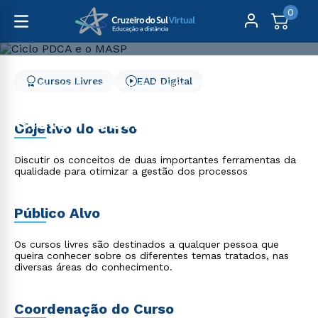
0
Cursos Livres
EAD Digital
Cursos Livres
Arquitetura, Design, Artes e Moda
Ciclo PDCA e o MASP
Ciclo PDCA e o MASP
Objetivo do curso
Discutir os conceitos de duas importantes ferramentas da
qualidade para otimizar a gestão dos processos
Público Alvo
Os cursos livres são destinados a qualquer pessoa que
queira conhecer sobre os diferentes temas tratados, nas
diversas áreas do conhecimento.
Coordenação do Curso