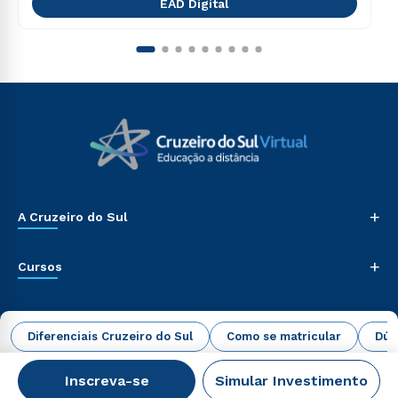
EAD Digital
+
A Cruzeiro do Sul
+
Cursos
+
Faça parte
Diferenciais Cruzeiro do Sul
Como se matricular
Dúv
+
Alunos, Ex-Alunos, Candidatos
Inscreva-se
Simular Investimento