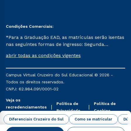
Condições Comerciais:
*Para a Graduação EAD, as matrículas serão isentas
nas seguintes formas de ingresso: Segunda
Graduação, Segunda Graduação 2.0 e Transferência.
abrir todas as condições vigentes
Já para as demais, a taxa de matrícula será de R$
49. *Para a Pós-graduação EAD, as ofertas
mencionadas são referentes aos cursos: Ensino
Campus Virtual Cruzeiro do Sul Educacional © 2026 -
Religioso, Geografia para a Docência e Metodologia
Todos os direitos reservados.
do Ensino de História: Questões Atuais.
CNPJ: 62.984.091/0001-02
Veja os
Política de
Política de
recredenciamentos
Privacidade
Cookies
aqui
Diferenciais Cruzeiro do Sul
Como se matricular
Dúv