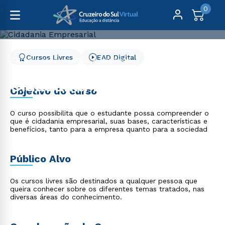
0
Cursos Livres
EAD Digital
Cursos Livres
Gestão e Negócios
Cidadania Empresarial
Cidadania Empresarial
Objetivo do curso
O curso possibilita que o estudante possa compreender o
que é cidadania empresarial, suas bases, características e
benefícios, tanto para a empresa quanto para a sociedad
Público Alvo
Os cursos livres são destinados a qualquer pessoa que
queira conhecer sobre os diferentes temas tratados, nas
diversas áreas do conhecimento.