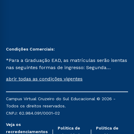
Condições Comerciais:
*Para a Graduação EAD, as matrículas serão isentas
nas seguintes formas de ingresso: Segunda
Graduação, Segunda Graduação 2.0 e Transferência.
abrir todas as condições vigentes
Já para as demais, a taxa de matrícula será de R$
49. *Para a Pós-graduação EAD, as ofertas
mencionadas são referentes aos cursos: Ensino
Campus Virtual Cruzeiro do Sul Educacional © 2026 -
Religioso, Geografia para a Docência e Metodologia
Todos os direitos reservados.
do Ensino de História: Questões Atuais.
CNPJ: 62.984.091/0001-02
Veja os
Política de
Política de
recredenciamentos