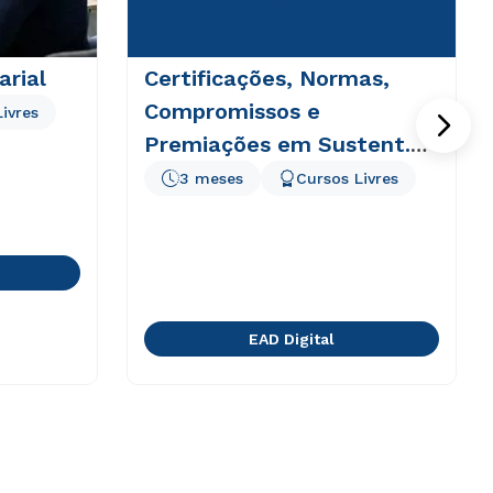
rial
Certificações, Normas,
Compromissos e
ivres
Premiações em Sustent.
Empresarial
3 meses
Cursos Livres
EAD Digital