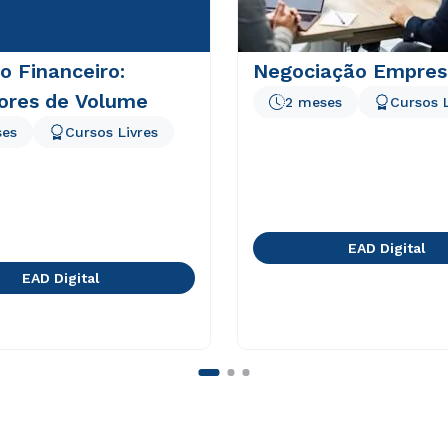
 Financeiro:
Negociação Empresa
dores de Volume
2 meses
Cursos L
ses
Cursos Livres
EAD Digital
EAD Digital