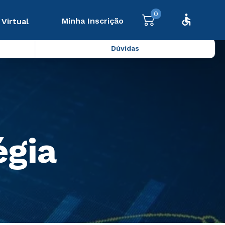
0
Minha Inscrição
 Virtual
Dúvidas
égia