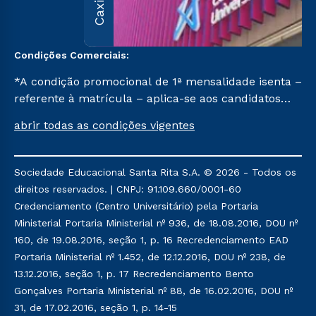
Condições Comerciais:
*A condição promocional de 1ª mensalidade isenta –
referente à matrícula – aplica-se aos candidatos
aprovados em todas as formas de ingresso, exceto
abrir todas as condições vigentes
na prova on-line ou agendada, que ofertam bolsas
de até 50% de desconto, ambos ingressantes no 1º
semestre de 2023, que ainda não tenham efetivado
Sociedade Educacional Santa Rita S.A. © 2026 - Todos os
e/ou não tenham cancelado ou trancado sua
direitos reservados. | CNPJ: 91.109.660/0001-60
matrícula em uma das Instituições da Cruzeiro do
Credenciamento (Centro Universitário) pela Portaria
Sul Educacional, no período de 1 ano. Tais condições
Ministerial Portaria Ministerial nº 936, de 18.08.2016, DOU nº
não se aplicam aos cursos de Medicina, e também
160, de 19.08.2016, seção 1, p. 16 Recredenciamento EAD
para matriculados via FIES, Prouni e outros
Portaria Ministerial nº 1.452, de 12.12.2016, DOU nº 238, de
programas governamentais, e não se acumula com
13.12.2016, seção 1, p. 17 Recredenciamento Bento
nenhuma outra campanha ofertada pela Instituição.
Gonçalves Portaria Ministerial nº 88, de 16.02.2016, DOU nº
31, de 17.02.2016, seção 1, p. 14-15