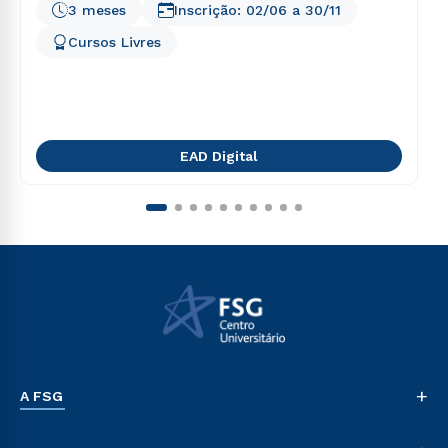
3 meses
Inscrição:
02/06
a
30/11
Cursos Livres
EAD Digital
+
A FSG
Nossa História