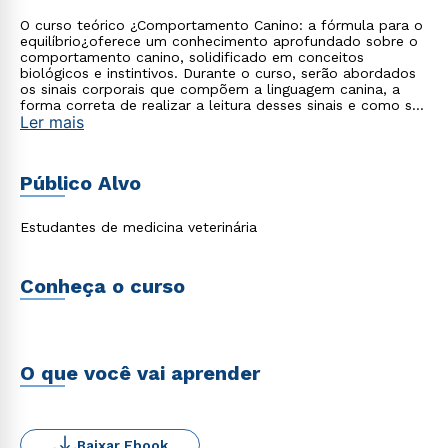
O curso teórico ¿Comportamento Canino: a fórmula para o
equilíbrio¿oferece um conhecimento aprofundado sobre o
comportamento canino, solidificado em conceitos
biológicos e instintivos. Durante o curso, serão abordados
os sinais corporais que compõem a linguagem canina, a
forma correta de realizar a leitura desses sinais e como ser
Ler mais
assertivo na comunicação com os cães para abordá-los de
forma segura.
Público Alvo
Estudantes de medicina veterinária
Conheça o curso
O que você vai aprender
Baixar Ebook