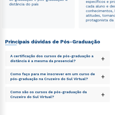
específicos e pro
distância do país
cada aluno e de
conhecimentos, 
atitudes, tornan
protagonista da
Principais dúvidas de Pós-Graduação
A certificação dos cursos de pós-graduação a
+
distância é a mesma da presencial?
Sed ut perspiciatis unde omnis iste natus error sit
Como faço para me inscrever em um curso de
+
voluptatem accusantium doloremque laudantium,
pós-graduação na Cruzeiro do Sul Virtual?
totam rem aperiam, eaque ipsa quae ab illo inventore
veritatis et quasi architecto beatae vitae dicta sunt
Sed ut perspiciatis unde omnis iste natus error sit
explicabo. Nemo enim ipsam voluptatem quia
Como são os cursos de pós-graduação da
+
voluptatem accusantium doloremque laudantium,
voluptas sit aspernatur aut odit aut fugit, sed quia
Cruzeiro do Sul Virtual?
totam rem aperiam, eaque ipsa quae ab illo inventore
consequuntur magni dolores eos qui ratione
Rápido e fácil
veritatis et quasi architecto beatae vitae dicta sunt
voluptatem sequi nesciunt.
WhatsApp
Sed ut perspiciatis unde omnis iste natus error sit
explicabo. Nemo enim ipsam voluptatem quia
voluptatem accusantium doloremque laudantium,
voluptas sit aspernatur aut odit aut fugit, sed quia