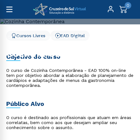
0
Cursos Livres
EAD Digital
Cursos Livres
Gastronomia e Hospitalidade
Cozinha Contemporânea
Cozinha Contemporânea
Objetivo do curso
O curso de Cozinha Contemporânea - EAD 100% on-line
tem por objetivo abordar a elaboração de planejamento de
cardápios e adaptações de menus da gastronomia
contemporânea.
Público Alvo
O curso é destinado aos profissionais que atuam em áreas
correlatas, bem como aos que desejam ampliar seu
conhecimento sobre o assunto.