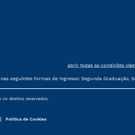
abrir todas as condições vig
 nas seguintes formas de ingresso: Segunda Graduação, S
comerciais oferecidos serão
 os direitos reservados.
nais poderão sofrer alterações nos períodos de rematríc
Política de Cookies