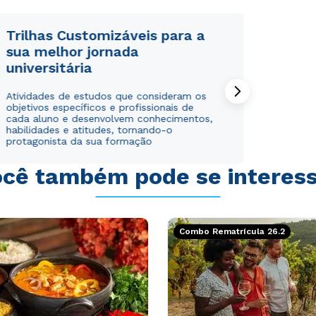
Trilhas Customizáveis para a
sua melhor jornada
universitária
Rápido e fácil
Rápido e fácil
Atividades de estudos que consideram os
WhatsApp
WhatsApp
objetivos específicos e profissionais de
ou
ou
cada aluno e desenvolvem conhecimentos,
habilidades e atitudes, tornando-o
protagonista da sua formação
cê também pode se interes
Estou de acordo com a
Estou de acordo com a
Política de Privacidade.
Política de Privacidade.
e
e
Combo Rematrícula 26.2
autorizo que meus dados sejam utilizados para o
autorizo que meus dados sejam utilizados para o
envio de conteúdos da Cruzeiro do Sul.
envio de conteúdos da Cruzeiro do Sul.