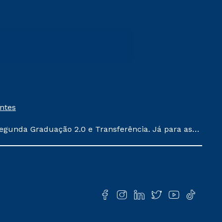
entes
egunda Graduação 2.0 e Transferência. Já para as
ula conforme exposto no contrato de prestação de