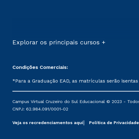
Explorar os principais cursos +
Condições Comerciais:
*Para a Graduação EAD, as matrículas serão isentas
demais, a taxa de matrícula será de R$ 49. *Para a Pós-graduação EAD, as ofertas mencionadas são referentes aos cursos: Ensino Religioso, Geografia para a
Docência e Metodologia do Ensino de História: Questões Atuais. **Semipresencial é um formato do Ensino a Distância. **Descontos 
Campus Virtual Cruzeiro do Sul Educacional © 2023 - Todos
mantidos conforme negociação. Descontos institucio
CNPJ: 62.984.091/0001-02
serviços.
Veja os recredenciamentos aqui
Política de Privacidade