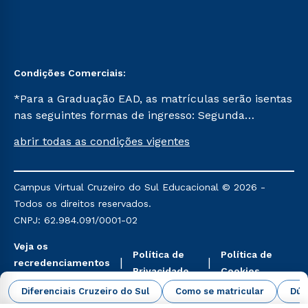
Condições Comerciais:
*Para a Graduação EAD, as matrículas serão isentas
nas seguintes formas de ingresso: Segunda
Graduação, Segunda Graduação 2.0 e Transferência.
abrir todas as condições vigentes
Já para as demais, a taxa de matrícula será de R$
49. *Para a Pós-graduação EAD, as ofertas
mencionadas são referentes aos cursos: Ensino
Campus Virtual Cruzeiro do Sul Educacional © 2026 -
Religioso, Geografia para a Docência e Metodologia
Todos os direitos reservados.
do Ensino de História: Questões Atuais.
CNPJ: 62.984.091/0001-02
Veja os
Política de
Política de
recredenciamentos
Privacidade
Cookies
aqui
Diferenciais Cruzeiro do Sul
Como se matricular
Dúv