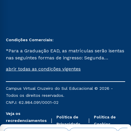
Condições Comerciais:
*Para a Graduação EAD, as matrículas serão isentas
nas seguintes formas de ingresso: Segunda
Graduação, Segunda Graduação 2.0 e Transferência.
abrir todas as condições vigentes
Já para as demais, a taxa de matrícula será de R$
49. *Para a Pós-graduação EAD, as ofertas
mencionadas são referentes aos cursos: Ensino
Campus Virtual Cruzeiro do Sul Educacional © 2026 -
Religioso, Geografia para a Docência e Metodologia
Todos os direitos reservados.
do Ensino de História: Questões Atuais.
CNPJ: 62.984.091/0001-02
Veja os
Política de
Política de
recredenciamentos
Privacidade
Cookies
aqui