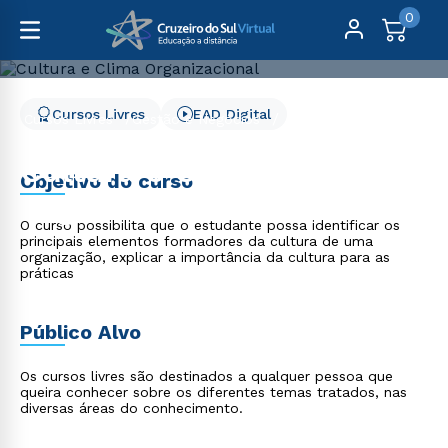
0
Cursos Livres
EAD Digital
Cursos Livres
Gestão e Negócios
Cultura e Clima Organizacional - 2 meses
Cultura e Clima
Objetivo do curso
Organizacional - 2 meses
O curso possibilita que o estudante possa identificar os
principais elementos formadores da cultura de uma
organização, explicar a importância da cultura para as
práticas
Público Alvo
Os cursos livres são destinados a qualquer pessoa que
queira conhecer sobre os diferentes temas tratados, nas
diversas áreas do conhecimento.