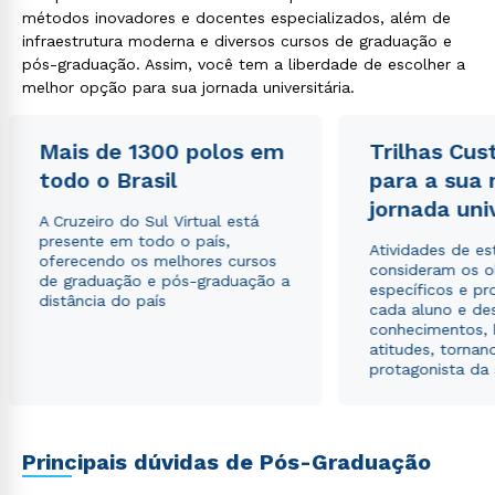
métodos inovadores e docentes especializados, além de
infraestrutura moderna e diversos cursos de graduação e
pós-graduação. Assim, você tem a liberdade de escolher a
melhor opção para sua jornada universitária.
Rápido e fácil
Mais de 1300 polos em
Trilhas Cus
WhatsApp
todo o Brasil
para a sua
ou
jornada uni
A Cruzeiro do Sul Virtual está
presente em todo o país,
Atividades de e
oferecendo os melhores cursos
consideram os o
de graduação e pós-graduação a
específicos e pro
distância do país
cada aluno e de
conhecimentos, 
atitudes, tornan
Estou de acordo com a
Política de Privacidade.
e
protagonista da
autorizo que meus dados sejam utilizados para o
envio de conteúdos da Cruzeiro do Sul.
Principais dúvidas de Pós-Graduação