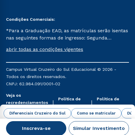
Condições Comerciais:
*Para a Graduação EAD, as matrículas serão isentas
nas seguintes formas de ingresso: Segunda
Graduação, Segunda Graduação 2.0 e Transferência.
abrir todas as condições vigentes
Já para as demais, a taxa de matrícula será de R$
49. *Para a Pós-graduação EAD, as ofertas
mencionadas são referentes aos cursos: Ensino
Campus Virtual Cruzeiro do Sul Educacional © 2026 -
Religioso, Geografia para a Docência e Metodologia
Todos os direitos reservados.
do Ensino de História: Questões Atuais.
CNPJ: 62.984.091/0001-02
Veja os
Política de
Política de
recredenciamentos
Privacidade
Cookies
aqui
Diferenciais Cruzeiro do Sul
Como se matricular
Dúv
Inscreva-se
Simular Investimento