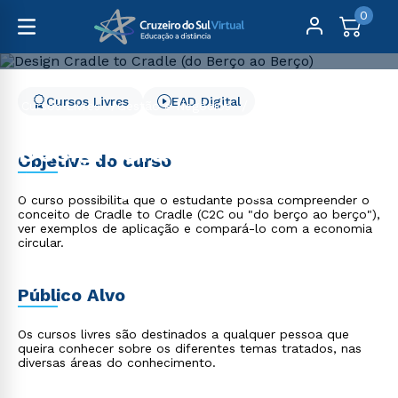
0
Cursos Livres
EAD Digital
Cursos Livres
Gestão e Negócios
Design Cradle to Cradle (do Berço ao Berço)
Design Cradle to Cradle
Objetivo do curso
(do Berço ao Berço)
O curso possibilita que o estudante possa compreender o
conceito de Cradle to Cradle (C2C ou "do berço ao berço"),
ver exemplos de aplicação e compará-lo com a economia
circular.
Público Alvo
Os cursos livres são destinados a qualquer pessoa que
queira conhecer sobre os diferentes temas tratados, nas
diversas áreas do conhecimento.