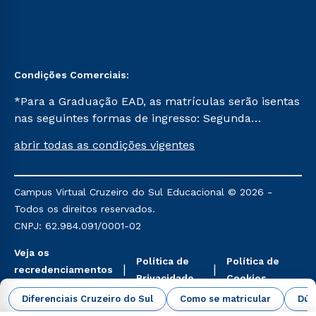
Condições Comerciais:
*Para a Graduação EAD, as matrículas serão isentas
nas seguintes formas de ingresso: Segunda
Graduação, Segunda Graduação 2.0 e Transferência.
abrir todas as condições vigentes
Já para as demais, a taxa de matrícula será de R$
49. *Para a Pós-graduação EAD, as ofertas
mencionadas são referentes aos cursos: Ensino
Campus Virtual Cruzeiro do Sul Educacional © 2026 -
Religioso, Geografia para a Docência e Metodologia
Todos os direitos reservados.
do Ensino de História: Questões Atuais.
CNPJ: 62.984.091/0001-02
Veja os
Política de
Política de
recredenciamentos
Privacidade
Cookies
aqui
Diferenciais Cruzeiro do Sul
Como se matricular
Dúv