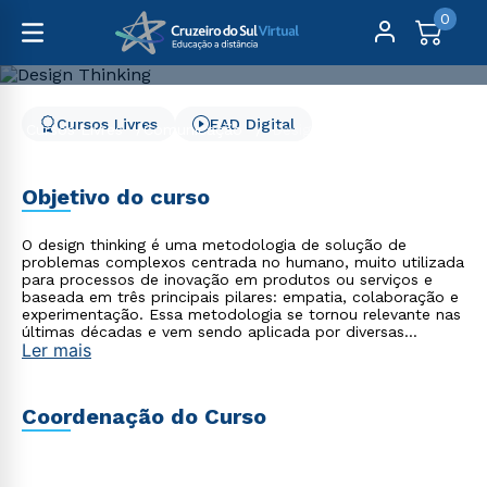
0
Cursos Livres
EAD Digital
Cursos Livres
Comunicação
Design Thinking
Design Thinking
Objetivo do curso
O design thinking é uma metodologia de solução de
problemas complexos centrada no humano, muito utilizada
para processos de inovação em produtos ou serviços e
baseada em três principais pilares: empatia, colaboração e
experimentação. Essa metodologia se tornou relevante nas
últimas décadas e vem sendo aplicada por diversas
Ler mais
empresas e escolas por todo o mundo, como: Visa,
Mckinsey, Itaú-Unibanco, Santander, Stanford, Berkeley,
Harvard e MIT, entre outras.
Coordenação do Curso