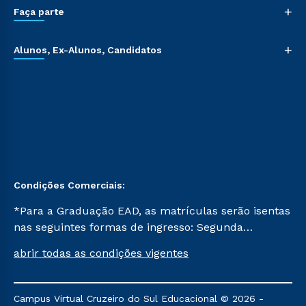
+
Faça parte
+
Alunos, Ex-Alunos, Candidatos
Condições Comerciais:
*Para a Graduação EAD, as matrículas serão isentas
nas seguintes formas de ingresso: Segunda
Graduação, Segunda Graduação 2.0 e Transferência.
abrir todas as condições vigentes
Já para as demais, a taxa de matrícula será de R$
49. *Para a Pós-graduação EAD, as ofertas
mencionadas são referentes aos cursos: Ensino
Campus Virtual Cruzeiro do Sul Educacional © 2026 -