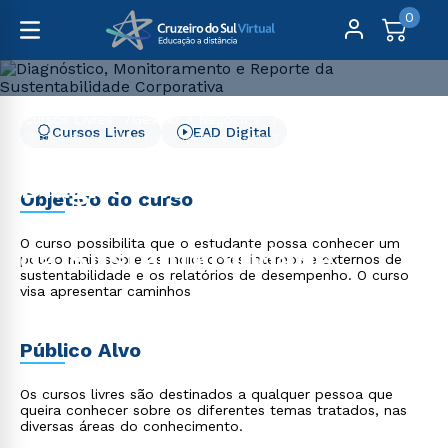
0
Cursos Livres
Gestão e Negócios
Cursos Livres
EAD Digital
Diagnóstico, Monitoramento e Reporte da
Sustentabilidade Corporativa
Diagnóstico,
Objetivo do curso
Monitoramento e Reporte
O curso possibilita que o estudante possa conhecer um
da Sustentabilidade
pouco mais sobre os indicadores internos e externos de
sustentabilidade e os relatórios de desempenho. O curso
Corporativa
visa apresentar caminhos
Público Alvo
Os cursos livres são destinados a qualquer pessoa que
queira conhecer sobre os diferentes temas tratados, nas
diversas áreas do conhecimento.