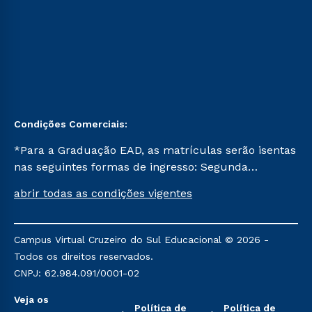
Condições Comerciais:
*Para a Graduação EAD, as matrículas serão isentas
nas seguintes formas de ingresso: Segunda
Graduação, Segunda Graduação 2.0 e Transferência.
abrir todas as condições vigentes
Já para as demais, a taxa de matrícula será de R$
49. *Para a Pós-graduação EAD, as ofertas
mencionadas são referentes aos cursos: Ensino
Campus Virtual Cruzeiro do Sul Educacional © 2026 -
Religioso, Geografia para a Docência e Metodologia
Todos os direitos reservados.
do Ensino de História: Questões Atuais.
CNPJ: 62.984.091/0001-02
Veja os
Política de
Política de