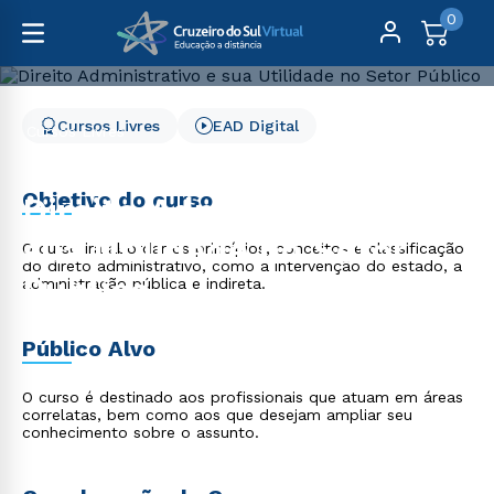
0
Cursos Livres
EAD Digital
Cursos Livres
Direito, Relações Internacionais e Ciência Política
Direito Administrativo e sua Utilidade no Setor Público
Objetivo do curso
Direito Administrativo e
sua Utilidade no Setor
O curso irá abordar os princípios, conceitos e classificação
do direto administrativo, como a intervenção do estado, a
Público
administração pública e indireta.
Público Alvo
O curso é destinado aos profissionais que atuam em áreas
correlatas, bem como aos que desejam ampliar seu
conhecimento sobre o assunto.