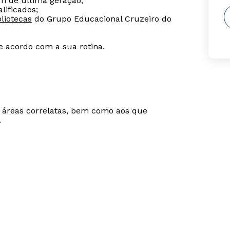
m de última geração;
lificados;
liotecas
do Grupo Educacional Cruzeiro do
de acordo com a sua rotina.
m áreas correlatas, bem como aos que
.