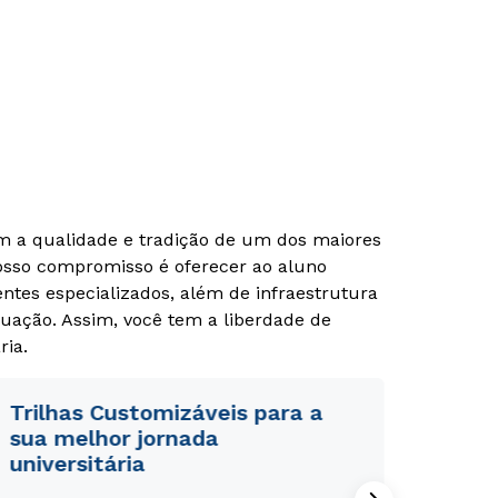
Rápido e fácil
Rápido e fácil
WhatsApp
WhatsApp
ou
ou
om a qualidade e tradição de um dos maiores
Nosso compromisso é oferecer ao aluno
tes especializados, além de infraestrutura
uação. Assim, você tem a liberdade de
ria.
Estou de acordo com a
Estou de acordo com a
Política de Privacidade.
Política de Privacidade.
e
e
Trilhas Customizáveis para a
autorizo que meus dados sejam utilizados para o
autorizo que meus dados sejam utilizados para o
envio de conteúdos da Cruzeiro do Sul.
envio de conteúdos da Cruzeiro do Sul.
sua melhor jornada
universitária