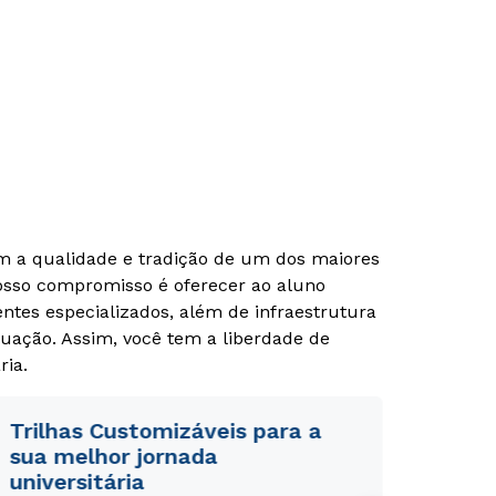
Rápido e fácil
Rápido e fácil
WhatsApp
WhatsApp
ou
ou
om a qualidade e tradição de um dos maiores
Nosso compromisso é oferecer ao aluno
tes especializados, além de infraestrutura
uação. Assim, você tem a liberdade de
ria.
Estou de acordo com a
Estou de acordo com a
Política de Privacidade.
Política de Privacidade.
e
e
autorizo que meus dados sejam utilizados para o
autorizo que meus dados sejam utilizados para o
Trilhas Customizáveis para a
envio de conteúdos da Cruzeiro do Sul.
envio de conteúdos da Cruzeiro do Sul.
sua melhor jornada
universitária