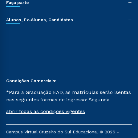
+
Faça parte
+
Alunos, Ex-Alunos, Candidatos
Condições Comerciais:
*Para a Graduação EAD, as matrículas serão isentas
nas seguintes formas de ingresso: Segunda
Graduação, Segunda Graduação 2.0 e Transferência.
abrir todas as condições vigentes
Já para as demais, a taxa de matrícula será de R$
49. *Para a Pós-graduação EAD, as ofertas
mencionadas são referentes aos cursos: Ensino
Campus Virtual Cruzeiro do Sul Educacional © 2026 -
Religioso, Geografia para a Docência e Metodologia