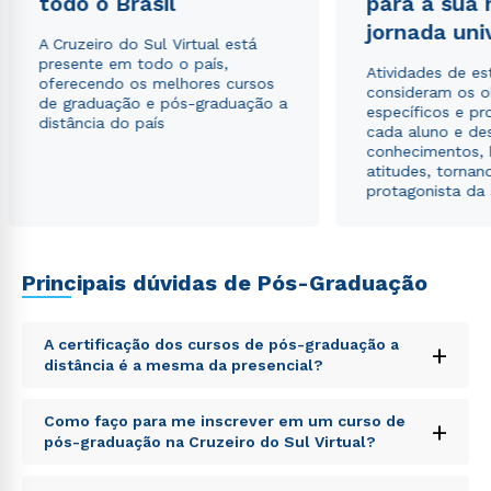
todo o Brasil
para a sua
jornada uni
A Cruzeiro do Sul Virtual está
presente em todo o país,
Atividades de e
oferecendo os melhores cursos
consideram os o
de graduação e pós-graduação a
específicos e pro
distância do país
cada aluno e de
conhecimentos, 
atitudes, tornan
protagonista da
Rápido e fácil
WhatsApp
Principais dúvidas de Pós-Graduação
ou
A certificação dos cursos de pós-graduação a
+
distância é a mesma da presencial?
Sed ut perspiciatis unde omnis iste natus error sit
Como faço para me inscrever em um curso de
+
voluptatem accusantium doloremque laudantium,
pós-graduação na Cruzeiro do Sul Virtual?
totam rem aperiam, eaque ipsa quae ab illo inventore
Estou de acordo com a
Política de Privacidade.
e
veritatis et quasi architecto beatae vitae dicta sunt
autorizo que meus dados sejam utilizados para o
Sed ut perspiciatis unde omnis iste natus error sit