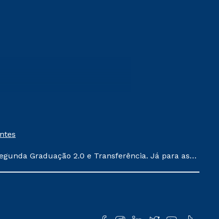
entes
egunda Graduação 2.0 e Transferência. Já para as
ula conforme exposto no contrato de prestação de