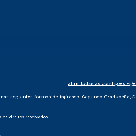
abrir todas as condições vig
 nas seguintes formas de ingresso: Segunda Graduação, S
comerciais oferecidos serão
 os direitos reservados.
nais poderão sofrer alterações nos períodos de rematríc