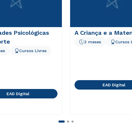
ades Psicológicas
A Criança e a Mate
orte
3 meses
Cursos 
ses
Cursos Livres
EAD Digital
EAD Digital