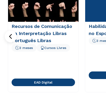
Recursos de Comunicação
Habilid
na Interpretação Libras
no Esp
Português Libras
3 me
3 meses
Cursos Livres
EAD Digital