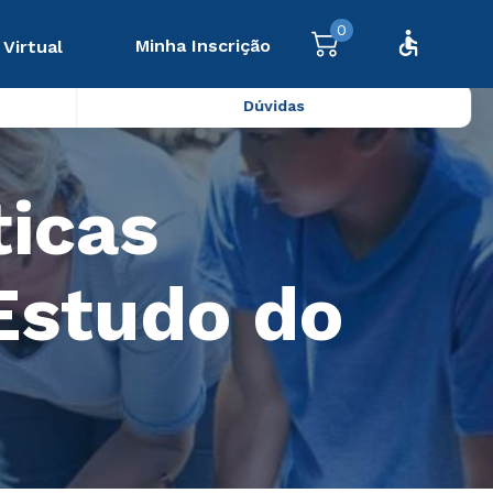
0
Minha Inscrição
 Virtual
Dúvidas
ticas
 Estudo do