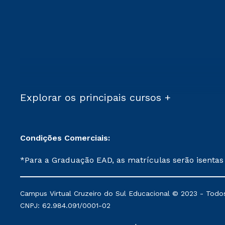
Explorar os principais cursos +
Condições Comerciais:
*Para a Graduação EAD, as matrículas serão isentas
demais, a taxa de matrícula será de R$ 49. *Para a Pós-graduação EAD, as ofertas mencionadas são referentes aos cursos: Ensino Religioso, Geografia para a
Docência e Metodologia do Ensino de História: Questões Atuais. **Semipresencial é um formato do Ensino a Distância. **Descontos 
Campus Virtual Cruzeiro do Sul Educacional © 2023 - Todos
mantidos conforme negociação. Descontos institucio
CNPJ: 62.984.091/0001-02
serviços.