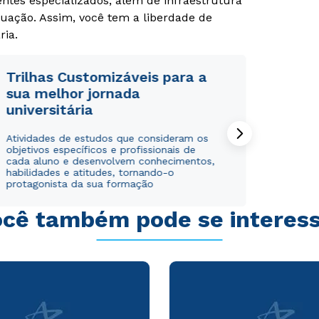
tes especializados, além de infraestrutura
uação. Assim, você tem a liberdade de
ria.
Trilhas Customizáveis para a
sua melhor jornada
universitária
Rápido e fácil
Rápido e fácil
WhatsApp
WhatsApp
Atividades de estudos que consideram os
ou
ou
objetivos específicos e profissionais de
cada aluno e desenvolvem conhecimentos,
habilidades e atitudes, tornando-o
protagonista da sua formação
cê também pode se interes
Estou de acordo com a
Estou de acordo com a
Política de Privacidade.
Política de Privacidade.
e
e
autorizo que meus dados sejam utilizados para o
autorizo que meus dados sejam utilizados para o
envio de conteúdos da Cruzeiro do Sul.
envio de conteúdos da Cruzeiro do Sul.