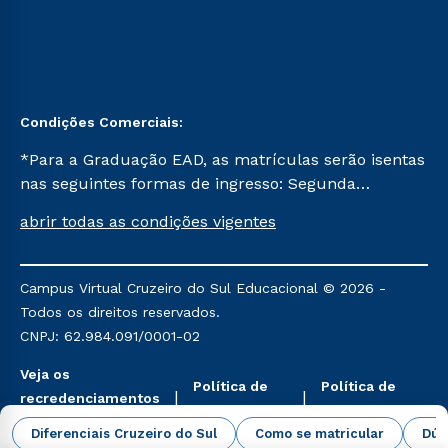
Condições Comerciais:
*Para a Graduação EAD, as matrículas serão isentas
nas seguintes formas de ingresso: Segunda
Graduação, Segunda Graduação 2.0 e Transferência.
abrir todas as condições vigentes
Já para as demais, a taxa de matrícula será de R$
49. *Para a Pós-graduação EAD, as ofertas
mencionadas são referentes aos cursos: Ensino
Campus Virtual Cruzeiro do Sul Educacional © 2026 -
Religioso, Geografia para a Docência e Metodologia
Todos os direitos reservados.
do Ensino de História: Questões Atuais.
CNPJ: 62.984.091/0001-02
Veja os
Política de
Política de
recredenciamentos
Privacidade
Cookies
aqui
Diferenciais Cruzeiro do Sul
Como se matricular
Dúv