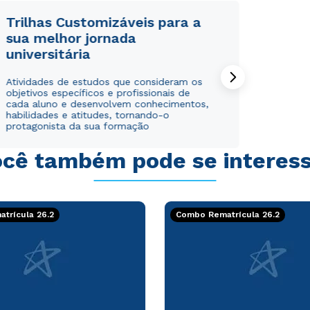
ou
ou
Trilhas Customizáveis para a
sua melhor jornada
universitária
Atividades de estudos que consideram os
objetivos específicos e profissionais de
cada aluno e desenvolvem conhecimentos,
habilidades e atitudes, tornando-o
protagonista da sua formação
Estou de acordo com a
Estou de acordo com a
Política de Privacidade.
Política de Privacidade.
e
e
autorizo que meus dados sejam utilizados para o
autorizo que meus dados sejam utilizados para o
envio de conteúdos da Cruzeiro do Sul.
envio de conteúdos da Cruzeiro do Sul.
cê também pode se interes
trícula 26.2
Combo Rematrícula 26.2