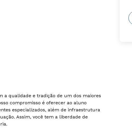
om a qualidade e tradição de um dos maiores
Nosso compromisso é oferecer ao aluno
tes especializados, além de infraestrutura
uação. Assim, você tem a liberdade de
ria.
Rápido e fácil
Rápido e fácil
WhatsApp
WhatsApp