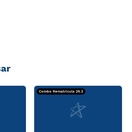
sar
Combo Rematrícula 26.2