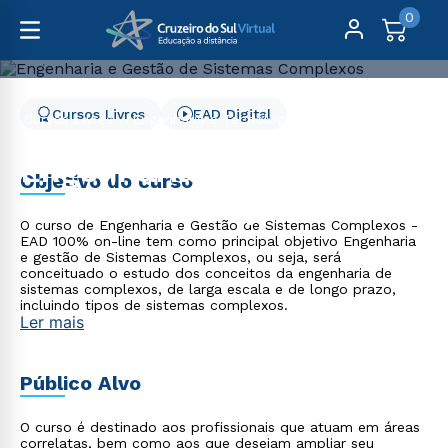
0
Cursos Livres
EAD Digital
Cursos Livres
Engenharia e Tecnologia
Engenharia e Gestão de Sistemas Complexos
Engenharia e Gestão de
Objetivo do curso
Sistemas Complexos
O curso de Engenharia e Gestão de Sistemas Complexos -
EAD 100% on-line tem como principal objetivo Engenharia
e gestão de Sistemas Complexos, ou seja, será
conceituado o estudo dos conceitos da engenharia de
sistemas complexos, de larga escala e de longo prazo,
incluindo tipos de sistemas complexos.
Ler mais
Público Alvo
O curso é destinado aos profissionais que atuam em áreas
correlatas, bem como aos que desejam ampliar seu