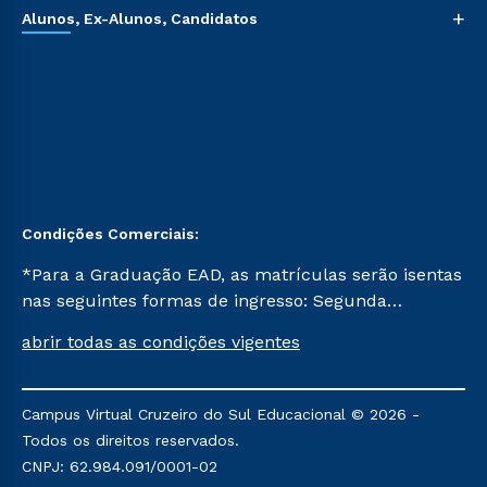
+
Alunos, Ex-Alunos, Candidatos
Condições Comerciais:
*Para a Graduação EAD, as matrículas serão isentas
nas seguintes formas de ingresso: Segunda
Graduação, Segunda Graduação 2.0 e Transferência.
abrir todas as condições vigentes
Já para as demais, a taxa de matrícula será de R$
49. *Para a Pós-graduação EAD, as ofertas
mencionadas são referentes aos cursos: Ensino
Campus Virtual Cruzeiro do Sul Educacional © 2026 -
Religioso, Geografia para a Docência e Metodologia
Todos os direitos reservados.
do Ensino de História: Questões Atuais.
CNPJ: 62.984.091/0001-02