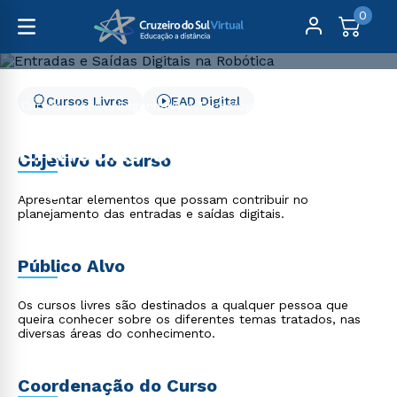
0
Cursos Livres
EAD Digital
Cursos Livres
Engenharia e Tecnologia
Entradas e Saídas Digitais na Robótica
Entradas e Saídas
Objetivo do curso
Digitais na Robótica
Apresentar elementos que possam contribuir no
planejamento das entradas e saídas digitais.
Público Alvo
Os cursos livres são destinados a qualquer pessoa que
queira conhecer sobre os diferentes temas tratados, nas
diversas áreas do conhecimento.
Coordenação do Curso