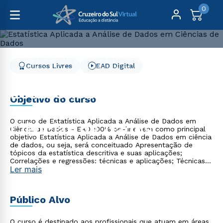
0
Cursos Livres
Engenharia e Tecnologia
Cursos Livres
EAD Digital
Estatística Aplicada a Análise de Dados em Ciências de
Dados
Estatística Aplicada a
Objetivo do curso
Análise de Dados em
O curso de Estatística Aplicada a Análise de Dados em
Ciências de Dados
Ciência de Dados - EAD 100% on-line tem como principal
objetivo Estatística Aplicada a Análise de Dados em ciência
de dados, ou seja, será conceituado Apresentação de
tópicos da estatística descritiva e suas aplicações;
Correlações e regressões: técnicas e aplicações; Técnicas
Ler mais
de análise de dados.
Público Alvo
O curso é destinado aos profissionais que atuam em áreas