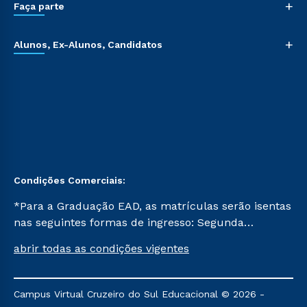
+
Faça parte
+
Alunos, Ex-Alunos, Candidatos
Condições Comerciais:
*Para a Graduação EAD, as matrículas serão isentas
nas seguintes formas de ingresso: Segunda
Graduação, Segunda Graduação 2.0 e Transferência.
abrir todas as condições vigentes
Já para as demais, a taxa de matrícula será de R$
49. *Para a Pós-graduação EAD, as ofertas
mencionadas são referentes aos cursos: Ensino
Campus Virtual Cruzeiro do Sul Educacional © 2026 -
Religioso, Geografia para a Docência e Metodologia