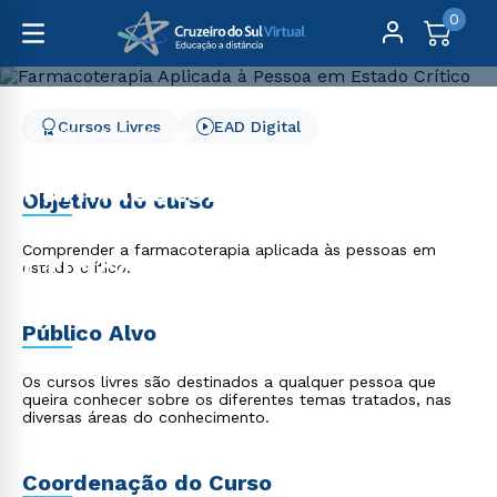
0
Cursos Livres
EAD Digital
Cursos Livres
Saúde
Farmacoterapia Aplicada à Pessoa em Estado Crítico
Farmacoterapia Aplicada
Objetivo do curso
à Pessoa em Estado
Comprender a farmacoterapia aplicada às pessoas em
Crítico
estado crítico.
Público Alvo
Os cursos livres são destinados a qualquer pessoa que
queira conhecer sobre os diferentes temas tratados, nas
diversas áreas do conhecimento.
Coordenação do Curso