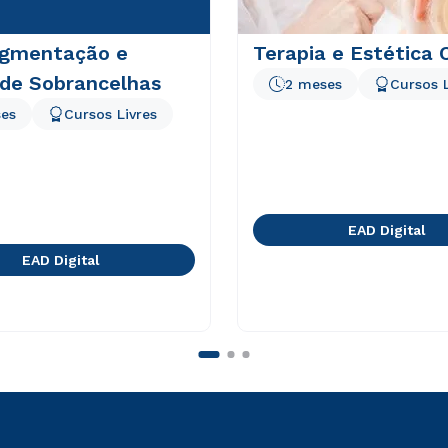
igmentação e
Terapia e Estética 
 de Sobrancelhas
2 meses
Cursos L
es
Cursos Livres
EAD Digital
EAD Digital