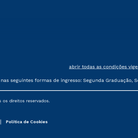
abrir todas as condições vig
 nas seguintes formas de ingresso: Segunda Graduação, S
comerciais oferecidos serão
 os direitos reservados.
nais poderão sofrer alterações nos períodos de rematríc
Política de Cookies