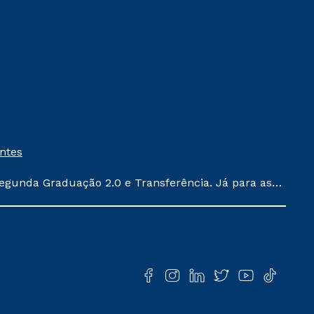
entes
egunda Graduação 2.0 e Transferência. Já para as
ula conforme exposto no contrato de prestação de