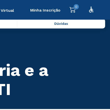
0
Minha Inscrição
 Virtual
Dúvidas
ria e a
TI