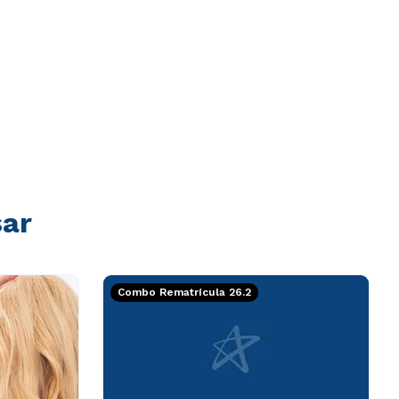
sar
Combo Rematrícula 26.2