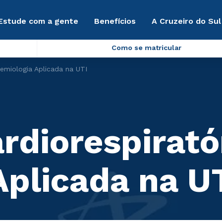
Estude com a gente
Benefícios
A Cruzeiro do Sul
Como se matricular
 Semiologia Aplicada na UTI
ardiorespirató
Aplicada na U