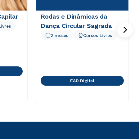
Capilar
Rodas e Dinâmicas da
Dança Circular Sagrada
ivres
2 meses
Cursos Livres
EAD Digital