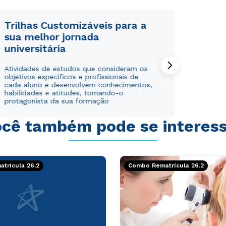
Trilhas Customizáveis para a
sua melhor jornada
universitária
Rápido e fácil
Rápido e fácil
Atividades de estudos que consideram os
WhatsApp
WhatsApp
objetivos específicos e profissionais de
ou
ou
cada aluno e desenvolvem conhecimentos,
habilidades e atitudes, tornando-o
protagonista da sua formação
cê também pode se interes
Estou de acordo com a
Estou de acordo com a
Política de Privacidade.
Política de Privacidade.
e
e
trícula 26.2
Combo Rematrícula 26.2
autorizo que meus dados sejam utilizados para o
autorizo que meus dados sejam utilizados para o
envio de conteúdos da Cruzeiro do Sul.
envio de conteúdos da Cruzeiro do Sul.