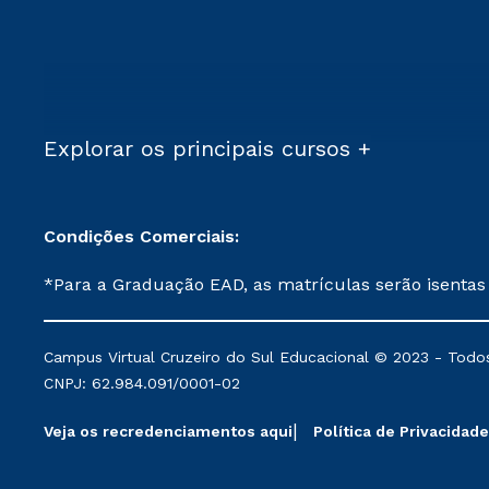
Explorar os principais cursos +
Condições Comerciais:
*Para a Graduação EAD, as matrículas serão isentas
demais, a taxa de matrícula será de R$ 49. *Para a Pós-graduação EAD, as ofertas mencionadas são referentes aos cursos: Ensino Religioso, Geografia para a
Docência e Metodologia do Ensino de História: Questões Atuais. **Semipresencial é um formato do Ensino a Distância. **Descontos 
Campus Virtual Cruzeiro do Sul Educacional © 2023 - Todos
mantidos conforme negociação. Descontos institucio
CNPJ: 62.984.091/0001-02
serviços.
Veja os recredenciamentos aqui
Política de Privacidade