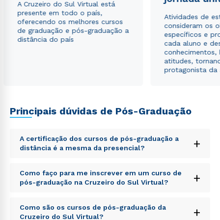
A Cruzeiro do Sul Virtual está
presente em todo o país,
Atividades de e
oferecendo os melhores cursos
consideram os o
de graduação e pós-graduação a
específicos e pro
distância do país
cada aluno e de
conhecimentos, 
atitudes, tornan
protagonista da
Rápido e fácil
WhatsApp
ou
Principais dúvidas de Pós-Graduação
A certificação dos cursos de pós-graduação a
+
distância é a mesma da presencial?
Sed ut perspiciatis unde omnis iste natus error sit
Como faço para me inscrever em um curso de
+
voluptatem accusantium doloremque laudantium,
pós-graduação na Cruzeiro do Sul Virtual?
Estou de acordo com a
Política de Privacidade.
e
totam rem aperiam, eaque ipsa quae ab illo inventore
autorizo que meus dados sejam utilizados para o
veritatis et quasi architecto beatae vitae dicta sunt
envio de conteúdos da Cruzeiro do Sul.
Sed ut perspiciatis unde omnis iste natus error sit
explicabo. Nemo enim ipsam voluptatem quia
Como são os cursos de pós-graduação da
+
voluptatem accusantium doloremque laudantium,
voluptas sit aspernatur aut odit aut fugit, sed quia
Cruzeiro do Sul Virtual?