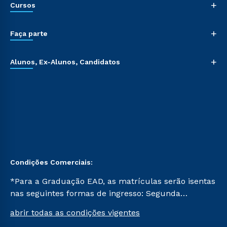
+
Cursos
+
Faça parte
+
Alunos, Ex-Alunos, Candidatos
Condições Comerciais:
*Para a Graduação EAD, as matrículas serão isentas
nas seguintes formas de ingresso: Segunda
Graduação, Segunda Graduação 2.0 e Transferência.
abrir todas as condições vigentes
Já para as demais, a taxa de matrícula será de R$