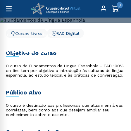
0
Cursos Livres
EAD Digital
Cursos Livres
Educação
Fundamentos da Língua Espanhola
Fundamentos da Língua
Objetivo do curso
Espanhola
O curso de Fundamentos da Língua Espanhola - EAD 100%
on-line tem por objetivo a introdução às culturas de língua
espanhola, ao estudo lexical e às práticas de conversação.
Público Alvo
O curso é destinado aos profissionais que atuam em áreas
correlatas, bem como aos que desejam ampliar seu
conhecimento sobre o assunto.