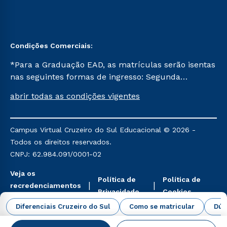
Condições Comerciais:
*Para a Graduação EAD, as matrículas serão isentas
nas seguintes formas de ingresso: Segunda
Graduação, Segunda Graduação 2.0 e Transferência.
abrir todas as condições vigentes
Já para as demais, a taxa de matrícula será de R$
49. *Para a Pós-graduação EAD, as ofertas
mencionadas são referentes aos cursos: Ensino
Campus Virtual Cruzeiro do Sul Educacional © 2026 -
Religioso, Geografia para a Docência e Metodologia
Todos os direitos reservados.
do Ensino de História: Questões Atuais.
CNPJ: 62.984.091/0001-02
Veja os
Política de
Política de
recredenciamentos
Privacidade
Cookies
aqui
Diferenciais Cruzeiro do Sul
Como se matricular
Dúv