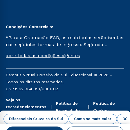
Condições Comerciais:
*Para a Graduação EAD, as matrículas serão isentas
nas seguintes formas de ingresso: Segunda
Graduação, Segunda Graduação 2.0 e Transferência.
abrir todas as condições vigentes
Já para as demais, a taxa de matrícula será de R$
49. *Para a Pós-graduação EAD, as ofertas
mencionadas são referentes aos cursos: Ensino
Campus Virtual Cruzeiro do Sul Educacional © 2026 -
Religioso, Geografia para a Docência e Metodologia
Todos os direitos reservados.
do Ensino de História: Questões Atuais.
CNPJ: 62.984.091/0001-02
Veja os
Política de
Política de
recredenciamentos
Privacidade
Cookies
aqui
Diferenciais Cruzeiro do Sul
Como se matricular
Dúv