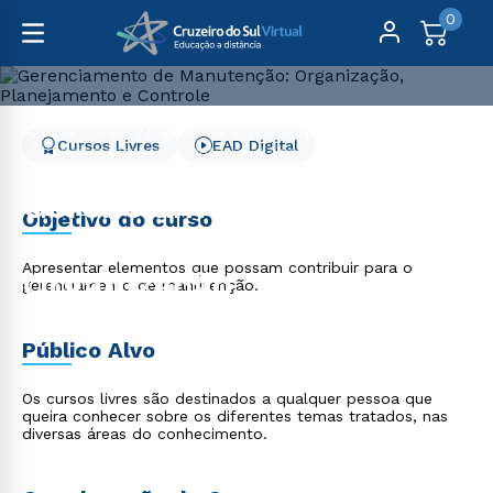
0
Cursos Livres
Engenharia e Tecnologia
Cursos Livres
EAD Digital
Gerenciamento de Manutenção: Organização,
Planejamento e Controle
Gerenciamento de
Objetivo do curso
Manutenção:
Apresentar elementos que possam contribuir para o
Organização,
gerenciamento de manutenção.
Planejamento e Controle
Público Alvo
Os cursos livres são destinados a qualquer pessoa que
queira conhecer sobre os diferentes temas tratados, nas
diversas áreas do conhecimento.