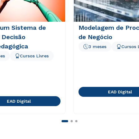
 um Sistema de
Modelagem de Proc
 Decisão
de Negócio
edagógica
3 meses
Cursos 
es
Cursos Livres
EAD Digital
EAD Digital