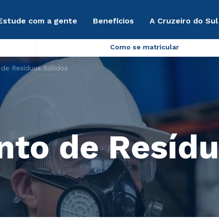
Estude com a gente
Benefícios
A Cruzeiro do Sul
Como se matricular
de Resíduos Sólidos
to de Resídu