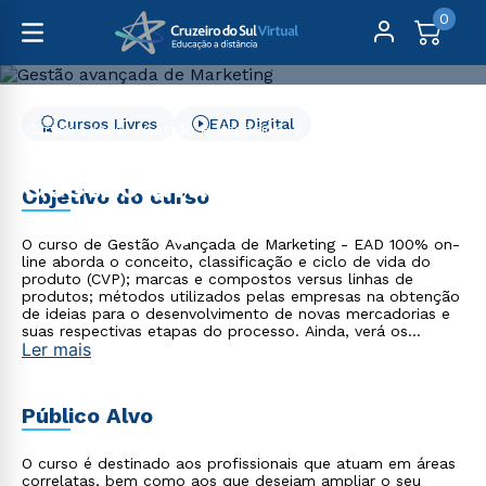
0
Cursos Livres
EAD Digital
Cursos Livres
Gestão e Negócios
Gestão avançada de Marketing
Gestão avançada de
Objetivo do curso
Marketing
O curso de Gestão Avançada de Marketing - EAD 100% on-
line aborda o conceito, classificação e ciclo de vida do
produto (CVP); marcas e compostos versus linhas de
produtos; métodos utilizados pelas empresas na obtenção
de ideias para o desenvolvimento de novas mercadorias e
suas respectivas etapas do processo. Ainda, verá os
Ler mais
elementos que fazem parte do mix de marketing de
serviços: o conceito, as principais características, desafios,
classificação e qualidade deles. Também irá aprender
sobre estratégias de marketing, modelos de comunicação e
Público Alvo
questões legais e éticas da área.
O curso é destinado aos profissionais que atuam em áreas
correlatas, bem como aos que desejam ampliar o seu